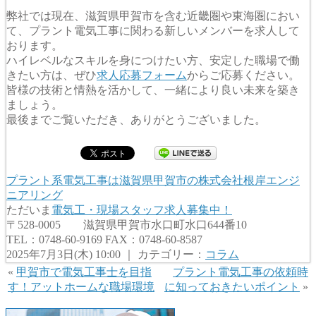
弊社では現在、滋賀県甲賀市を含む近畿圏や東海圏におい
て、プラント電気工事に関わる新しいメンバーを求人して
おります。
ハイレベルなスキルを身につけたい方、安定した職場で働
きたい方は、ぜひ
求人応募フォーム
からご応募ください。
皆様の技術と情熱を活かして、一緒により良い未来を築き
ましょう。
最後までご覧いただき、ありがとうございました。
プラント系電気工事は滋賀県甲賀市の株式会社根岸エンジ
ニアリング
ただいま
電気工・現場スタッフ求人募集中！
〒528-0005 滋賀県甲賀市水口町水口644番10
TEL：0748-60-9169 FAX：0748-60-8587
2025年7月3日(木) 10:00 ｜ カテゴリー：
コラム
«
甲賀市で電気工事士を目指
プラント電気工事の依頼時
す！アットホームな職場環境
に知っておきたいポイント
»