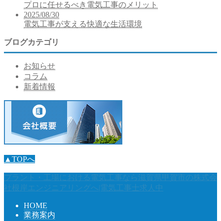
プロに任せるべき電気工事のメリット
2025/08/30
電気工事が支える快適な生活環境
ブログカテゴリ
お知らせ
コラム
新着情報
▲TOPへ
プラント・工場における電気工事なら滋賀県甲賀市の株式会
社根岸エンジニアリングへ|電気工事士求人中
HOME
業務案内